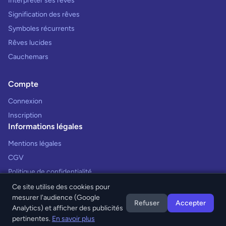
Interpréter ses rêves
Signification des rêves
Symboles récurrents
Rêves lucides
Cauchemars
Compte
Connexion
Inscription
Informations légales
Mentions légales
CGV
Politique de confidentialité
Ce site utilise des cookies pour
mesurer l'audience (Google
Refuser
Accepter
Analytics) et afficher des publicités
© 2026 Interprétation des Rêves. Tous droits réservés.
pertinentes.
En savoir plus