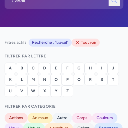
Filtres actifs :
Recherche : "travail"
Tout voir
FILTRER PAR LETTRE
A
B
C
D
E
F
G
H
I
J
K
L
M
N
O
P
Q
R
S
T
U
V
W
X
Y
Z
FILTRER PAR CATEGORIE
Actions
Animaux
Autre
Corps
Couleurs