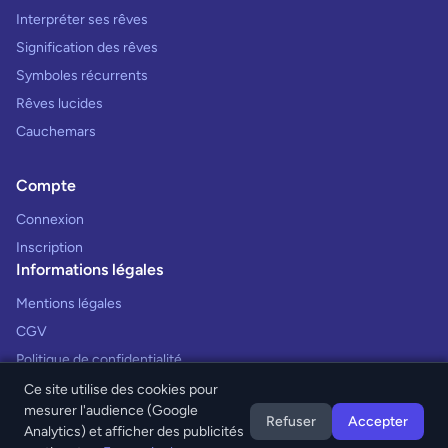
Interpréter ses rêves
Signification des rêves
Symboles récurrents
Rêves lucides
Cauchemars
Compte
Connexion
Inscription
Informations légales
Mentions légales
CGV
Politique de confidentialité
Ce site utilise des cookies pour
mesurer l'audience (Google
Refuser
Accepter
Analytics) et afficher des publicités
© 2026 Interprétation des Rêves. Tous droits réservés.