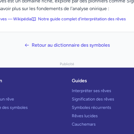
rêves est un domaine riche, exploré par des pionniers comme Si
avoir plus sur les fondements de l'analyse onirique :
rêves — Wikipédia
Notre guide complet d'interprétation des rêves
Retour au dictionnaire des symboles
Publicité
n
Guides
Interpréter ses rêves
 un rêve
Signification des rêves
re des symboles
Symboles récurrents
Rêves lucides
Cauchemars