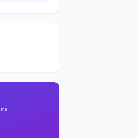
 une
s