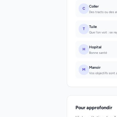
Coller
C
Des tracts ou des af
Tuile
T
Que l'on voit : se r
Hopital
H
Bonne santé
Manoir
M
Vos objectifs sont 
Pour approfondir