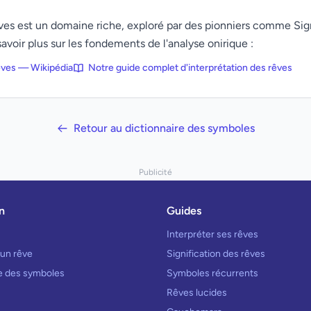
rêves est un domaine riche, exploré par des pionniers comme Si
avoir plus sur les fondements de l'analyse onirique :
rêves — Wikipédia
Notre guide complet d'interprétation des rêves
Retour au dictionnaire des symboles
Publicité
n
Guides
Interpréter ses rêves
 un rêve
Signification des rêves
re des symboles
Symboles récurrents
Rêves lucides