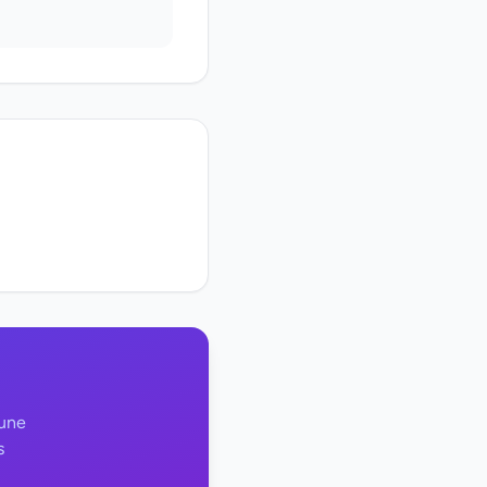
 une
s