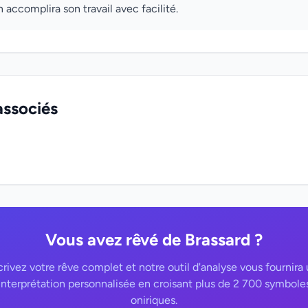
n accomplira son travail avec facilité.
associés
Vous avez rêvé de Brassard ?
rivez votre rêve complet et notre outil d'analyse vous fournira
interprétation personnalisée en croisant plus de 2 700 symbole
oniriques.