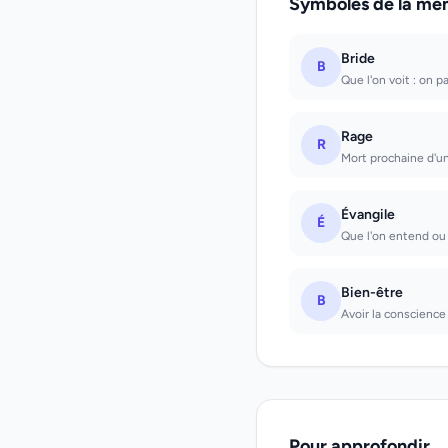
Symboles de la mê
Bride
B
Que l'on voit : on p
Rage
R
Mort prochaine d'u
Évangile
É
Que l'on entend ou q
Bien-être
B
Avoir la conscience
Pour approfondir