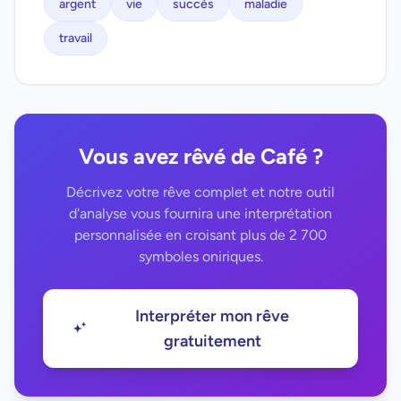
argent
vie
succès
maladie
travail
Vous avez rêvé de Café ?
Décrivez votre rêve complet et notre outil
d'analyse vous fournira une interprétation
personnalisée en croisant plus de 2 700
symboles oniriques.
Interpréter mon rêve
gratuitement