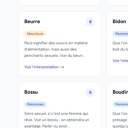
Beurre
Bidon
B
Nourriture
Person
Peut signifier des soucis en matière
Que l'on
d'alimentation, mais aussi des
boit du l
penchants sexuels. Voir du beurr...
Voir l'in
Voir l'interpretation
Bossu
Boudi
B
Personnes
Person
Sens sexuel, si c'est une femme qui
Que l'on
rêve. Voir un bossu : on obtiendra un
présage 
avantage. Parler ou avoir...
quelqu'un