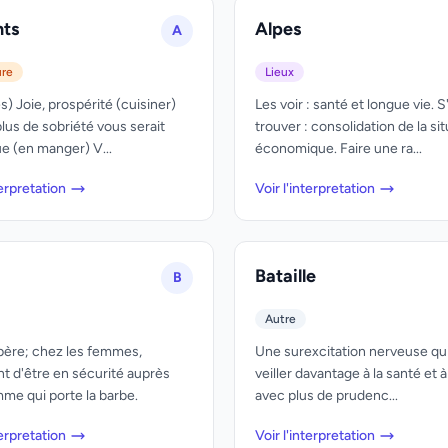
nts
Alpes
A
ure
Lieux
es) Joie, prospérité (cuisiner)
Les voir : santé et longue vie. S
lus de sobriété vous serait
trouver : consolidation de la si
e (en manger) V...
économique. Faire une ra...
terpretation
Voir l'interpretation
Bataille
B
Autre
père; chez les femmes,
Une surexcitation nerveuse qui 
t d'être en sécurité auprès
veiller davantage à la santé et à
me qui porte la barbe.
avec plus de prudenc...
terpretation
Voir l'interpretation