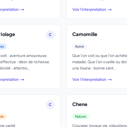
terpretation
Voir l'interpretation
iolage
Camomille
C
nes
Autre
 voit : aventure amoureuse.
Que l'on voit ou que l'on achète
 effectue : désir de richesse.
maladie. Que l'on cueille ou don
riolé : attentio...
une tisane : bonne sant...
terpretation
Voir l'interpretation
Chene
C
ure
Nature
ne santé
Courage, longue vie, robustes