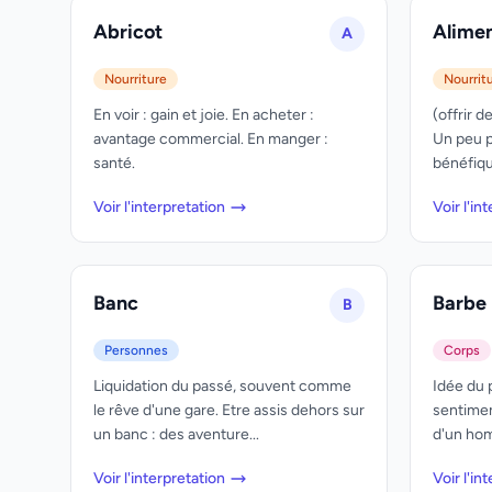
Abricot
Alime
A
Nourriture
Nourrit
En voir : gain et joie. En acheter :
(offrir d
avantage commercial. En manger :
Un peu p
santé.
bénéfiqu
Voir l'interpretation
Voir l'in
Banc
Barbe
B
Personnes
Corps
Liquidation du passé, souvent comme
Idée du 
le rêve d'une gare. Etre assis dehors sur
sentimen
un banc : des aventure...
d'un hom
Voir l'interpretation
Voir l'in