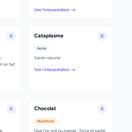
Voir l'interpretation
Cataplasme
C
C
Autre
 :
Santé robuste
t on fait
Voir l'interpretation
Chocolat
C
C
Nourriture
se
Que l'on voit ou mange : force et santé.