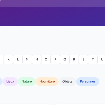
K
L
M
N
O
P
Q
R
S
T
U
Lieux
Nature
Nourriture
Objets
Personnes