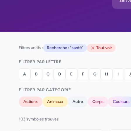
Filtres actifs :
Recherche : "santé"
Tout voir
FILTRER PAR LETTRE
A
B
C
D
E
F
G
H
I
J
FILTRER PAR CATEGORIE
Actions
Animaux
Autre
Corps
Couleurs
103 symboles trouves