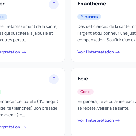
er
Exanthème
É
nes
Personnes
 : rétablissement de la santé,
Des déficiences de la santé fo
 qui suscitera la jalousie et
l'argent et du bonheur une jus
'autres perso...
compensation. Souffrir d'un exa
terpretation
Voir l'interpretation
Foie
F
Corps
 Innoncence, pureté (d'oranger)
En général, rêve dû à une excitat
idélité (blanches) Bon présage
se répète, veiller à sa santé.
e avenir (ro...
Voir l'interpretation
terpretation