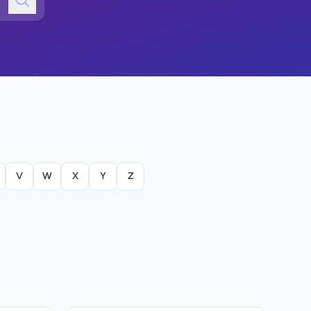
V
W
X
Y
Z