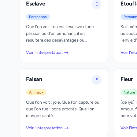
Esclave
Étouff
E
Personnes
Person
Que l'on voit : on est l'esclave d'une
Soi-même
passion ou d'un penchant; il en
ou succès
résultera des désavantages ou...
l'envie d
Voir l'interpretation
Voir l'in
Faisan
Fleur
F
Animaux
Nature
Que l'on voit : joie. Que l'on capture ou
(de lys)
que l'on tue : bons progrès. Que l'on
Amour, f
mange : santé.
pour votr
Voir l'interpretation
Voir l'in