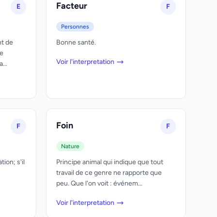
Facteur
E
F
Personnes
nt de
Bonne santé.
te
Voir l'interpretation
...
Foin
F
F
Nature
ion; s'il
Principe animal qui indique que tout
travail de ce genre ne rapporte que
peu. Que l'on voit : événem...
Voir l'interpretation