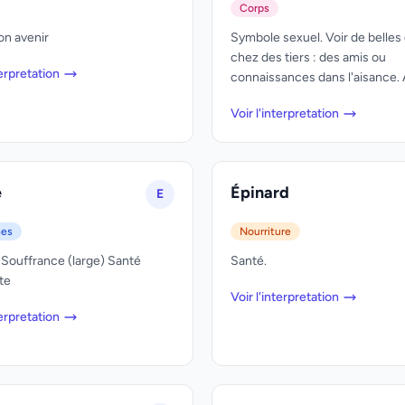
Corps
on avenir
Symbole sexuel. Voir de belles
chez des tiers : des amis ou
terpretation
connaissances dans l'aisance. A
Voir l'interpretation
e
Épinard
E
nes
Nourriture
) Souffrance (large) Santé
Santé.
te
Voir l'interpretation
terpretation