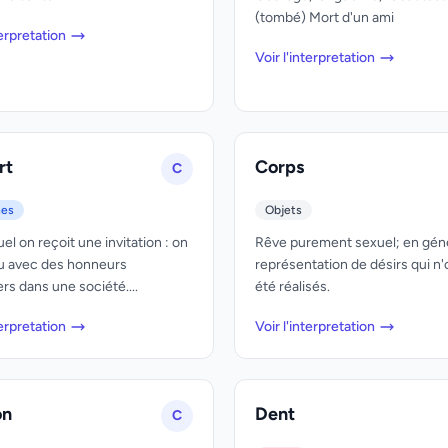
(tombé) Mort d'un ami
terpretation
Voir l'interpretation
rt
Corps
C
nes
Objets
el on reçoit une invitation : on
Rêve purement sexuel; en géné
u avec des honneurs
représentation de désirs qui n'
ers dans une société....
été réalisés.
terpretation
Voir l'interpretation
on
Dent
C