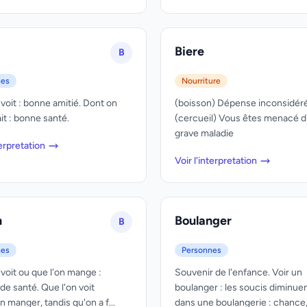
Biere
B
nes
Nourriture
 voit : bonne amitié. Dont on
(boisson) Dépense inconsidér
ait : bonne santé.
(cercueil) Vous êtes menacé d
grave maladie
terpretation
Voir l'interpretation
n
Boulanger
B
nes
Personnes
 voit ou que l'on mange :
Souvenir de l'enfance. Voir un
de santé. Que l'on voit
boulanger : les soucis diminuen
 manger, tandis qu'on a f...
dans une boulangerie : chance,.