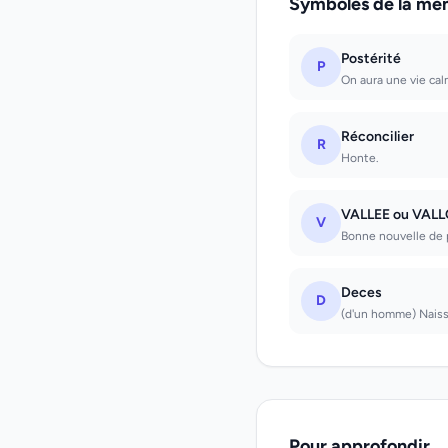
Symboles de la mê
Postérité
P
On aura une vie cal
Réconcilier
R
Honte.
VALLEE ou VAL
V
Bonne nouvelle de 
Deces
D
(d'un homme) Naissa
Pour approfondir