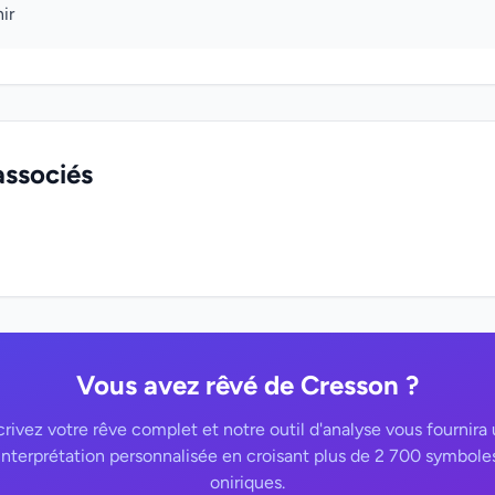
ir
associés
Vous avez rêvé de Cresson ?
rivez votre rêve complet et notre outil d'analyse vous fournira
interprétation personnalisée en croisant plus de 2 700 symbole
oniriques.