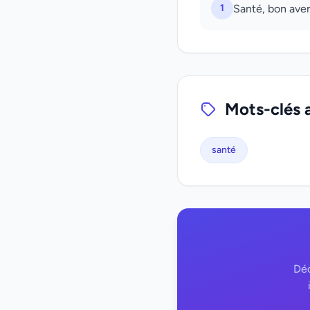
1
Santé, bon aven
Mots-clés 
santé
Déc