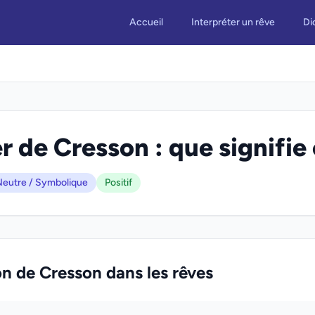
Accueil
Interpréter un rêve
Di
r de Cresson : que signifie 
eutre / Symbolique
Positif
on de Cresson dans les rêves