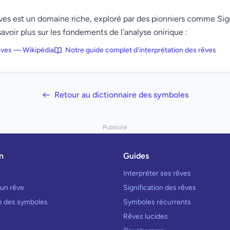
rêves est un domaine riche, exploré par des pionniers comme Si
avoir plus sur les fondements de l'analyse onirique :
rêves — Wikipédia
Notre guide complet d'interprétation des rêves
Retour au dictionnaire des symboles
Publicité
n
Guides
Interpréter ses rêves
 un rêve
Signification des rêves
re des symboles
Symboles récurrents
Rêves lucides