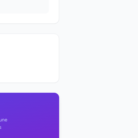
 une
s