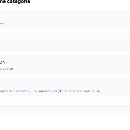
me catégorie
me.
LON
province
nce d'un enfant qui ne survivra pas (d'une femme) Rupture, sé...