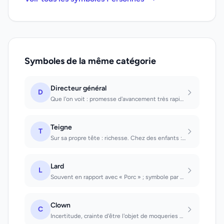
Symboles de la même catégorie
Directeur général
D
Que l'on voit : promesse d'avancement très rapide. Que l'on est : on gagnera bie...
Teigne
T
Sur sa propre tête : richesse. Chez des enfants : santé.
Lard
L
Souvent en rapport avec « Porc » ; symbole par ailleurs du manque de sensibilité...
Clown
C
Incertitude, crainte d'être l'objet de moqueries et sentiment d'infériorité. Voi...