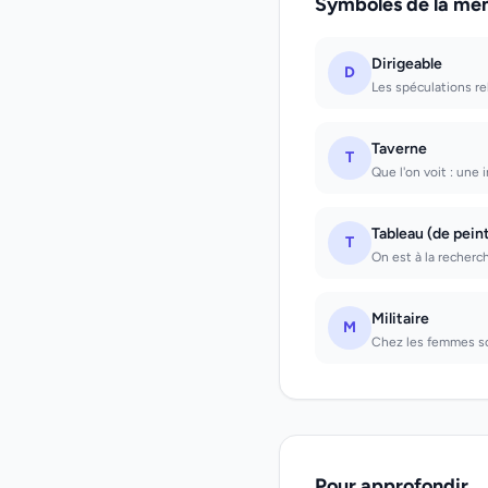
Symboles de la mê
Dirigeable
D
Les spéculations rel
Taverne
T
Que l'on voit : une i
Tableau (de pein
T
On est à la recherch
Militaire
M
Chez les femmes sou
Pour approfondir