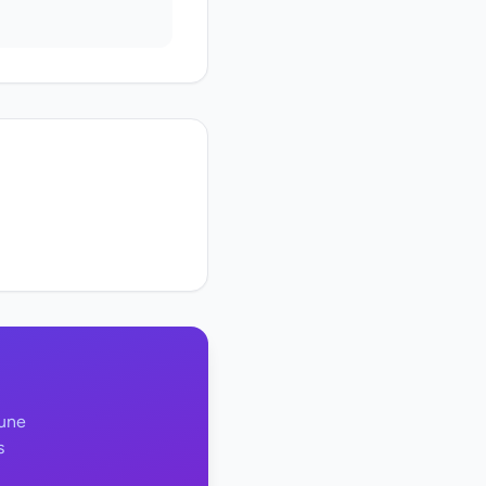
 une
s