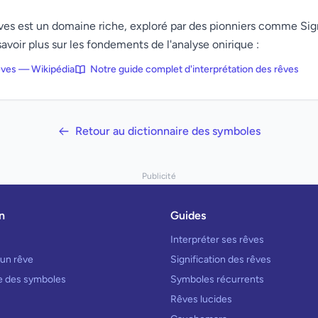
rêves est un domaine riche, exploré par des pionniers comme Si
avoir plus sur les fondements de l'analyse onirique :
rêves — Wikipédia
Notre guide complet d'interprétation des rêves
Retour au dictionnaire des symboles
Publicité
n
Guides
Interpréter ses rêves
 un rêve
Signification des rêves
re des symboles
Symboles récurrents
Rêves lucides