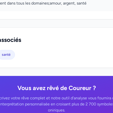
ent dans tous les domaines;amour, argent, santé
associés
santé
Vous avez rêvé de Coureur ?
rivez votre rêve complet et notre outil d'analyse vous fournira
interprétation personnalisée en croisant plus de 2 700 symbole
oniriques.