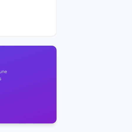
 une
s