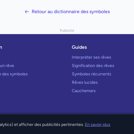
Retour au dictionnaire des symboles
Publicité
n
Guides
Interpréter ses rêves
 un rêve
Signification des rêves
re des symboles
Symboles récurrents
Rêves lucides
Cauchemars
© 2026 Interprétation des Rêves. Tous droits réservés.
lytics) et afficher des publicités pertinentes.
En savoir plus