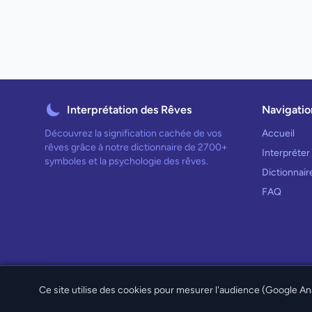
Interprétation des Rêves
Navigatio
Découvrez la signification cachée de vos
Accueil
rêves grâce à notre dictionnaire de 2700+
Interpréter
symboles et la psychologie des rêves.
Dictionnai
FAQ
Ce site utilise des cookies pour mesurer l'audience (Google Ana