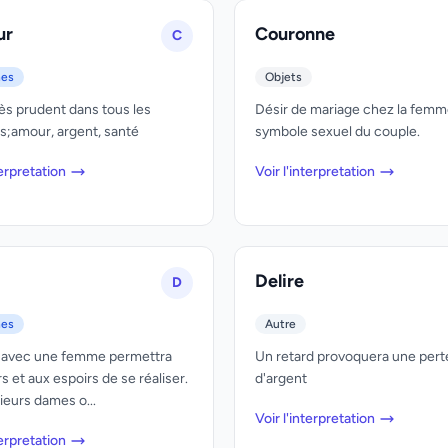
ur
Couronne
C
nes
Objets
ès prudent dans tous les
Désir de mariage chez la femm
;amour, argent, santé
symbole sexuel du couple.
terpretation
Voir l'interpretation
Delire
D
nes
Autre
on avec une femme permettra
Un retard provoquera une pert
s et aux espoirs de se réaliser.
d'argent
ieurs dames o...
Voir l'interpretation
terpretation