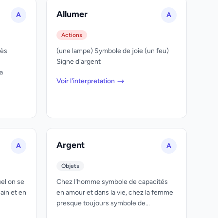
Allumer
A
A
Actions
rès
(une lampe) Symbole de joie (un feu)
Signe d'argent
a
Voir l'interpretation
Argent
A
A
Objets
uel on se
Chez l'homme symbole de capacités
sain et en
en amour et dans la vie, chez la femme
presque toujours symbole de...