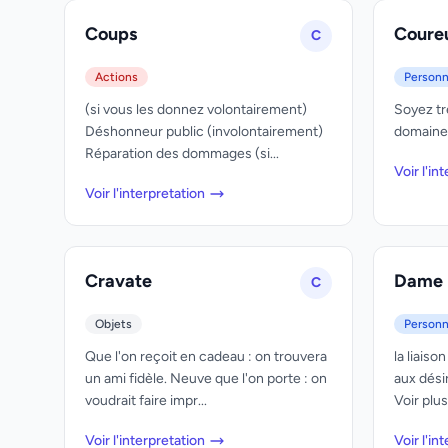
Coups
Coure
C
Actions
Person
(si vous les donnez volontairement)
Soyez tr
Déshonneur public (involontairement)
domaines
Réparation des dommages (si...
Voir l'in
Voir l'interpretation
Cravate
Dame
C
Objets
Person
Que l'on reçoit en cadeau : on trouvera
la liais
un ami fidèle. Neuve que l'on porte : on
aux désir
voudrait faire impr...
Voir plus
Voir l'interpretation
Voir l'in