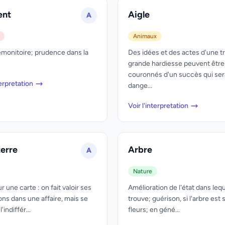
ent
Aigle
A
Animaux
monitoire; prudence dans la
Des idées et des actes d'une t
grande hardiesse peuvent être
couronnés d'un succès qui ser
terpretation
dange...
Voir l'interpretation
erre
Arbre
A
Nature
ur une carte : on fait valoir ses
Amélioration de l'état dans leq
ons dans une affaire, mais se
trouve; guérison, si l'arbre est 
'indiffér...
fleurs; en géné...