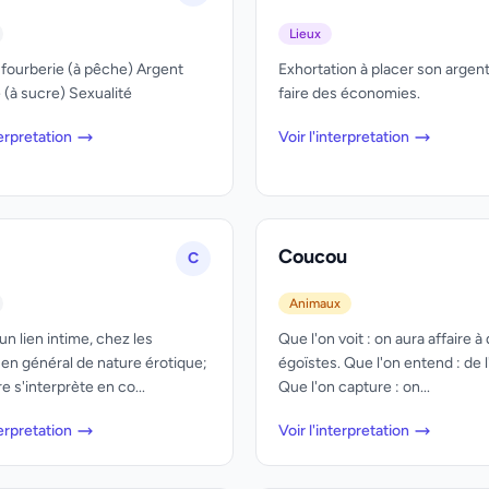
Lieux
 fourberie (à pêche) Argent
Exhortation à placer son argent
 (à sucre) Sexualité
faire des économies.
terpretation
Voir l'interpretation
Coucou
C
Animaux
un lien intime, chez les
Que l'on voit : on aura affaire à
n général de nature érotique;
égoïstes. Que l'on entend : de l
e s'interprète en co...
Que l'on capture : on...
terpretation
Voir l'interpretation