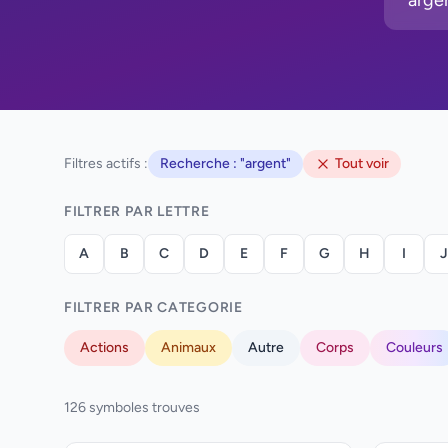
Filtres actifs :
Recherche : "argent"
Tout voir
FILTRER PAR LETTRE
A
B
C
D
E
F
G
H
I
J
FILTRER PAR CATEGORIE
Actions
Animaux
Autre
Corps
Couleurs
126 symboles trouves