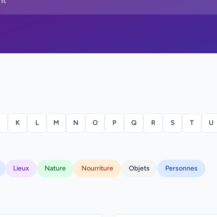
K
L
M
N
O
P
Q
R
S
T
U
Lieux
Nature
Nourriture
Objets
Personnes