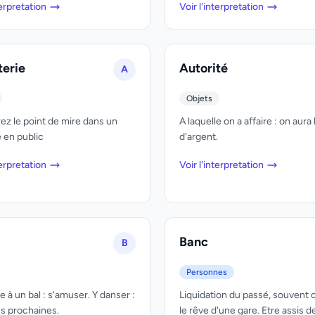
terpretation
Voir l'interpretation
erie
Autorité
A
Objets
ez le point de mire dans un
A laquelle on a affaire : on aura
 en public
d'argent.
terpretation
Voir l'interpretation
Banc
B
Personnes
 à un bal : s'amuser. Y danser :
Liquidation du passé, souven
es prochaines.
le rêve d'une gare. Etre assis d