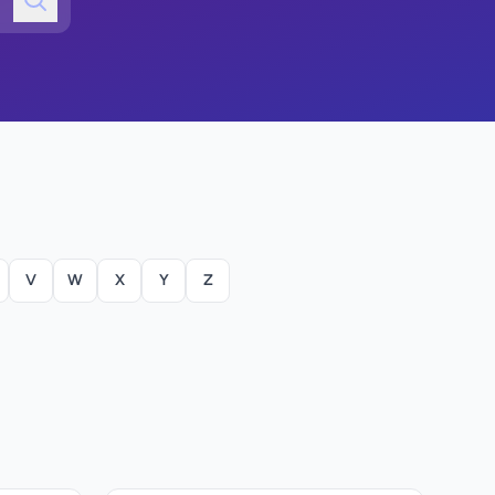
V
W
X
Y
Z