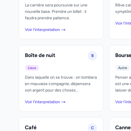
La carrière sera poursuivie sur une
Rêve cal
nouvelle base. Prendre un billet : il
symptôme
faudra prendre patience.
Voir l'in
Voir l'interpretation
Boîte de nuit
Bours
B
Lieux
Autre
Dans laquelle on se trouve : on tombera
Penser a
en mauvaise compagnie, dépensera
est une 
son argent pour des choses...
laisser d
Voir l'interpretation
Voir l'in
Café
Canne
C