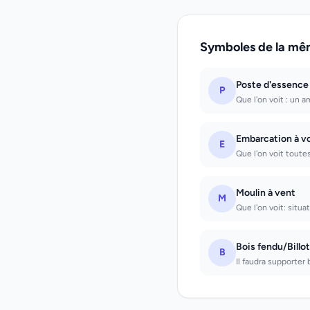
Symboles de la mê
Poste d'essence
P
Que l'on voit : un 
Embarcation à vo
E
Que l'on voit toutes
Moulin à vent
M
Que l'on voit: situa
Bois fendu/Billot
B
Il faudra supporter