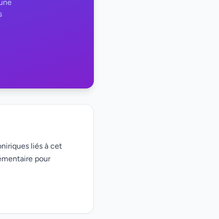
 une
s
niriques liés à cet
émentaire pour