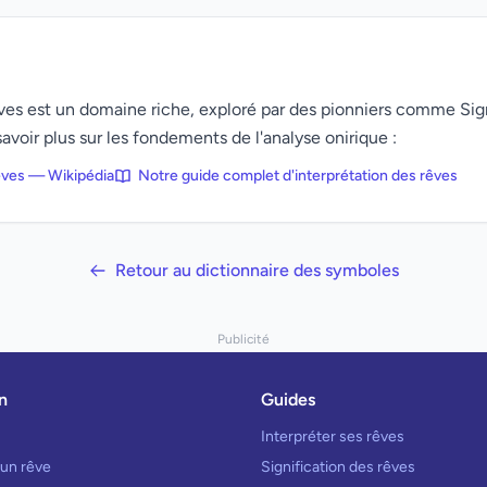
rêves est un domaine riche, exploré par des pionniers comme Si
avoir plus sur les fondements de l'analyse onirique :
rêves — Wikipédia
Notre guide complet d'interprétation des rêves
Retour au dictionnaire des symboles
Publicité
n
Guides
Interpréter ses rêves
 un rêve
Signification des rêves