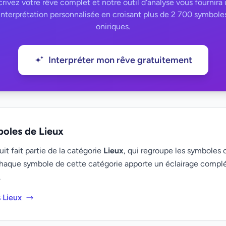
rivez votre rêve complet et notre outil d'analyse vous fournira
interprétation personnalisée en croisant plus de 2 700 symbole
oniriques.
Interpréter mon rêve gratuitement
boles de Lieux
it fait partie de la catégorie
Lieux
, qui regroupe les symboles o
haque symbole de cette catégorie apporte un éclairage compl
.
 Lieux