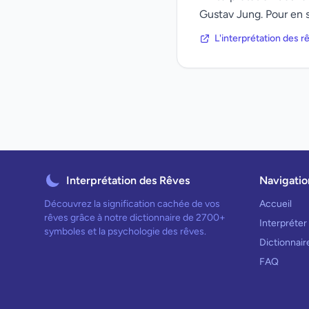
Gustav Jung. Pour en s
L'interprétation des 
Interprétation des Rêves
Navigatio
Découvrez la signification cachée de vos
Accueil
rêves grâce à notre dictionnaire de 2700+
Interpréter
symboles et la psychologie des rêves.
Dictionnai
FAQ