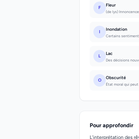
Fleur
F
(de lys) Innoncence
Inondation
I
Certains sentiments
Lac
L
Des décisions nouve
Obscurité
O
État moral qui peut 
Pour approfondir
L'interprétation des 