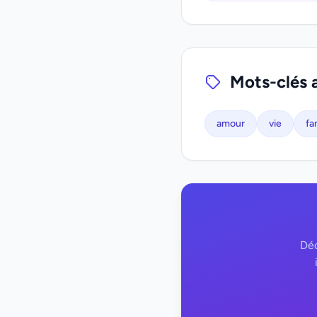
Mots-clés 
amour
vie
fa
Déc