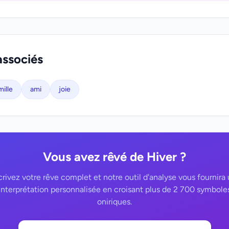
associés
mille
ami
joie
Vous avez rêvé de Hiver ?
rivez votre rêve complet et notre outil d'analyse vous fournira
interprétation personnalisée en croisant plus de 2 700 symbole
oniriques.