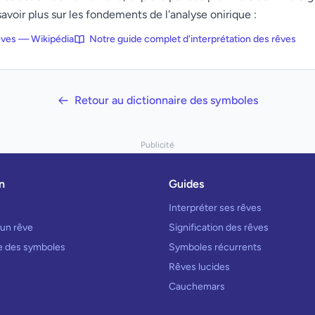
avoir plus sur les fondements de l'analyse onirique :
rêves — Wikipédia
Notre guide complet d'interprétation des rêves
Retour au dictionnaire des symboles
Publicité
n
Guides
Interpréter ses rêves
 un rêve
Signification des rêves
re des symboles
Symboles récurrents
Rêves lucides
Cauchemars