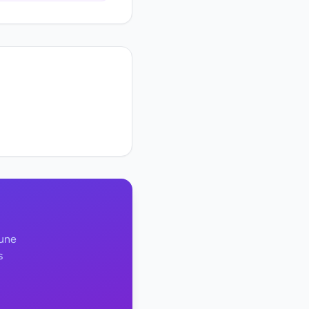
 une
s