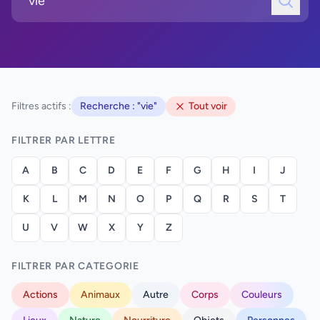
Filtres actifs :
Recherche : "vie"
Tout voir
FILTRER PAR LETTRE
A
B
C
D
E
F
G
H
I
J
K
L
M
N
O
P
Q
R
S
T
U
V
W
X
Y
Z
FILTRER PAR CATEGORIE
Actions
Animaux
Autre
Corps
Couleurs