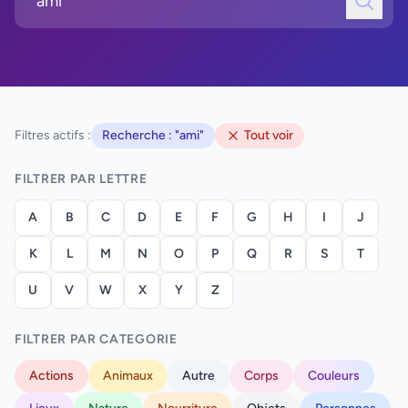
Filtres actifs :
Recherche : "ami"
Tout voir
FILTRER PAR LETTRE
A
B
C
D
E
F
G
H
I
J
K
L
M
N
O
P
Q
R
S
T
U
V
W
X
Y
Z
FILTRER PAR CATEGORIE
Actions
Animaux
Autre
Corps
Couleurs