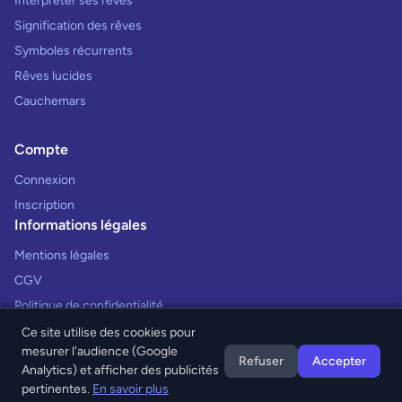
Interpréter ses rêves
Signification des rêves
Symboles récurrents
Rêves lucides
Cauchemars
Compte
Connexion
Inscription
Informations légales
Mentions légales
CGV
Politique de confidentialité
Ce site utilise des cookies pour
mesurer l'audience (Google
Refuser
Accepter
Analytics) et afficher des publicités
© 2026 Interprétation des Rêves. Tous droits réservés.
pertinentes.
En savoir plus