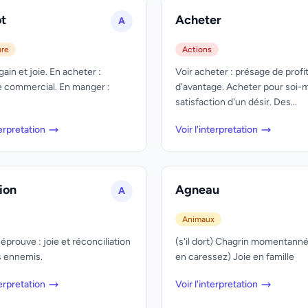
t
Acheter
A
ure
Actions
 gain et joie. En acheter :
Voir acheter : présage de profit
 commercial. En manger :
d'avantage. Acheter pour soi-
satisfaction d'un désir. Des...
terpretation
Voir l'interpretation
tion
Agneau
A
Animaux
éprouve : joie et réconciliation
(s'il dort) Chagrin momentanné
s ennemis.
en caressez) Joie en famille
terpretation
Voir l'interpretation