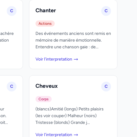
Chanter
C
C
Actions
 jachère
Des événements anciens sont remis en
ation
mémoire de manière émotionnelle.
Entendre une chanson gaie : de...
Voir l'interpretation
Cheveux
C
C
Corps
our
(blancs)Amitié (longs) Petits plaisirs
son.
(les voir couper) Malheur (noirs)
it...
Tristesse (blonds) Grande j...
Voir l'interpretation