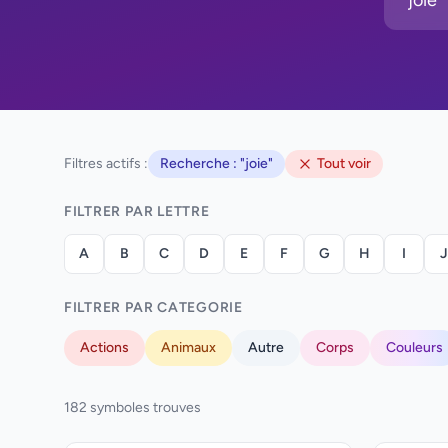
Filtres actifs :
Recherche : "joie"
Tout voir
FILTRER PAR LETTRE
A
B
C
D
E
F
G
H
I
J
FILTRER PAR CATEGORIE
Actions
Animaux
Autre
Corps
Couleurs
182 symboles trouves