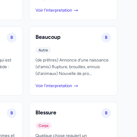
Voir l'interpretation
Beaucoup
B
B
Autre
ui est
(de prêtres) Annonce d'une naissance
iède :
(d'amis) Rupture, brouilles, ennuis
(d'animaux) Nouvelle de pro...
Voir l'interpretation
Blessure
B
B
Corps
mmes et
Quelque chose requiert un