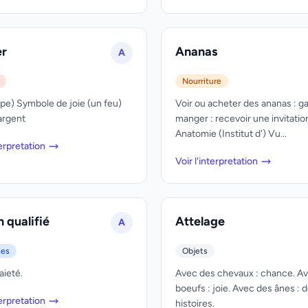
er
Ananas
A
Nourriture
pe) Symbole de joie (un feu)
Voir ou acheter des ananas : ga
argent
manger : recevoir une invitatio
Anatomie (Institut d') Vu...
terpretation
Voir l'interpretation
n qualifié
Attelage
A
nes
Objets
aieté.
Avec des chevaux : chance. A
boeufs : joie. Avec des ânes : 
terpretation
histoires.