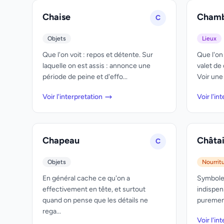
Chaise
Cham
C
Objets
Lieux
Que l'on voit : repos et détente. Sur
Que l'on v
laquelle on est assis : annonce une
valet de
période de peine et d'effo...
Voir une
Voir l'interpretation
Voir l'in
Chapeau
Châta
C
Objets
Nourrit
En général cache ce qu'on a
Symbole 
effectivement en tête, et surtout
indispen
quand on pense que les détails ne
purement
rega...
Voir l'in