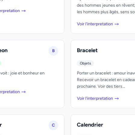
des hommes jeunes en rêvent
terpretation
les hommes plus âgés, sens sou
Voir l'interpretation
eon
Bracelet
B
Objets
voit : joie et bonheur en
Porter un bracelet : amour ina
Recevoir un bracelet en cadeau
prochaine. Voir des tiers...
terpretation
Voir l'interpretation
r
Calendrier
C