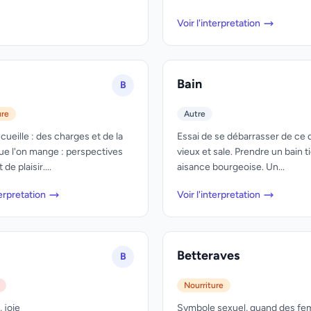
Voir l'interpretation
Bain
B
ure
Autre
cueille : des charges et de la
Essai de se débarrasser de ce q
ue l'on mange : perspectives
vieux et sale. Prendre un bain t
 de plaisir....
aisance bourgeoise. Un...
terpretation
Voir l'interpretation
Betteraves
B
Nourriture
 joie
Symbole sexuel, quand des fe