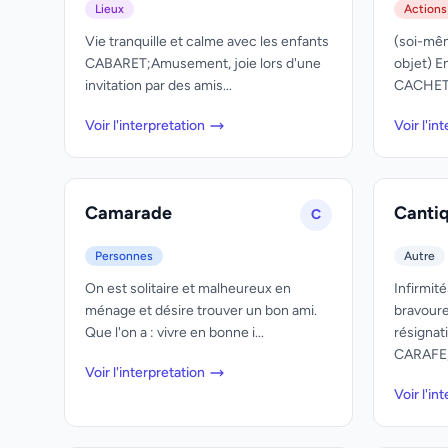
Lieux
Actions
Vie tranquille et calme avec les enfants
(soi-mêm
CABARET;Amusement, joie lors d'une
objet) E
invitation par des amis...
CACHET;(
Voir l'interpretation
Voir l'in
Camarade
Canti
C
Personnes
Autre
On est solitaire et malheureux en
Infirmit
ménage et désire trouver un bon ami.
bravoure
Que l'on a : vivre en bonne i...
résigna
CARAFE;P
Voir l'interpretation
Voir l'in