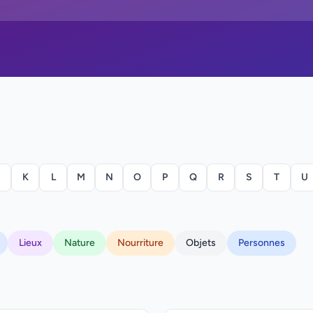
K
L
M
N
O
P
Q
R
S
T
U
Lieux
Nature
Nourriture
Objets
Personnes