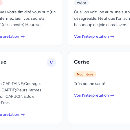
Autre
e) Votre timidité vous nuit (un
Que l'on voit : on aura une surp
nfermez bien vos secrets
désagréable. Neuf que l'on ach
de la poste) Heureu...
beaucoup de joie dans l'aven...
terpretation
Voir l'interpretation
que
Cerise
C
Nourriture
és CAPITAINE;Courage,
Très bonne santé
 CAPTIF;Pleurs, larmes,
Voir l'interpretation
tion CAPUCINE;Joie
riva...
terpretation