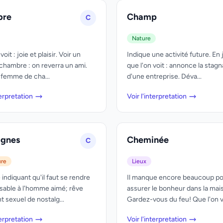
bre
Champ
C
Nature
oit : joie et plaisir. Voir un
Indique une activité future. En
 chambre : on reverra un ami.
que l'on voit : annonce la stagn
 femme de cha...
d'une entreprise. Déva...
terpretation
Voir l'interpretation
ignes
Cheminée
C
ure
Lieux
indiquant qu'il faut se rendre
Il manque encore beaucoup p
sable à l'homme aimé; rêve
assurer le bonheur dans la mai
 sexuel de nostalg...
Gardez-vous du feu! Que l'on vo
terpretation
Voir l'interpretation