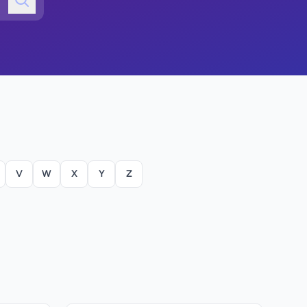
V
W
X
Y
Z