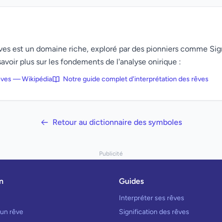
rêves est un domaine riche, exploré par des pionniers comme Si
avoir plus sur les fondements de l'analyse onirique :
rêves — Wikipédia
Notre guide complet d'interprétation des rêves
Retour au dictionnaire des symboles
Publicité
n
Guides
Interpréter ses rêves
 un rêve
Signification des rêves