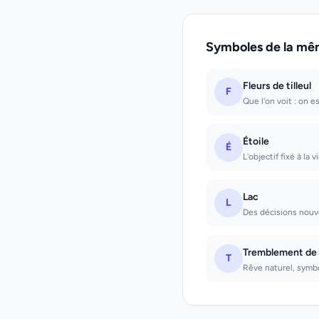
Symboles de la mê
Fleurs de tilleul
F
Que l'on voit : on e
Étoile
É
L'objectif fixé à la 
Lac
L
Des décisions nouve
Tremblement de 
T
Rêve naturel, symbo