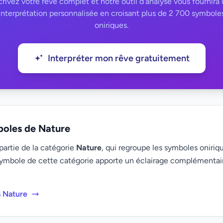
rivez votre rêve complet et notre outil d'analyse vous fournira
interprétation personnalisée en croisant plus de 2 700 symbole
oniriques.
Interpréter mon rêve gratuitement
boles de Nature
 partie de la catégorie
Nature
, qui regroupe les symboles oniriqu
ymbole de cette catégorie apporte un éclairage complémenta
s Nature