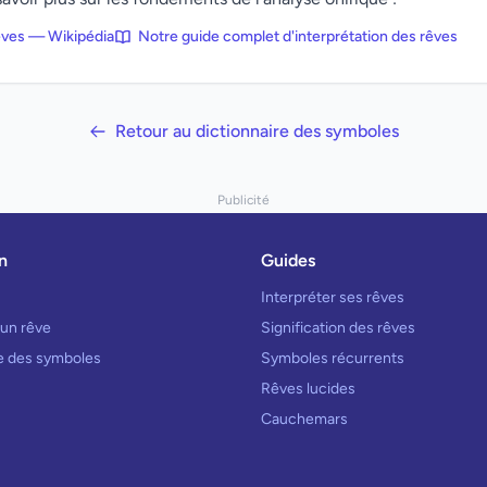
rêves — Wikipédia
Notre guide complet d'interprétation des rêves
Retour au dictionnaire des symboles
Publicité
n
Guides
Interpréter ses rêves
 un rêve
Signification des rêves
re des symboles
Symboles récurrents
Rêves lucides
Cauchemars