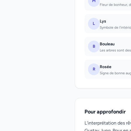
M
Fleur de bonheur, 
Lys
L
Symbole de l'intéri
Bouleau
B
Les arbres sont des 
Rosée
R
Signe de bonne augur
Pour approfondir
L'interprétation des 
Gustav Jung. Pour en s