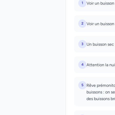
1
Voir un buisson
2
Voir un buisson 
3
Un buisson sec 
4
Attention la nui
5
Rêve prémonitoi
buissons : on s
des buissons br