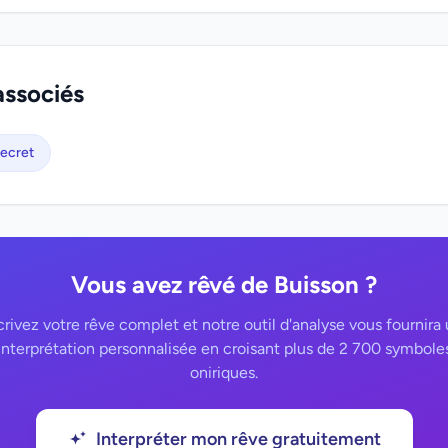
associés
ecret
Vous avez rêvé de Buisson ?
rivez votre rêve complet et notre outil d'analyse vous fournira
interprétation personnalisée en croisant plus de 2 700 symbole
oniriques.
Interpréter mon rêve gratuitement