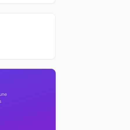
 une
s