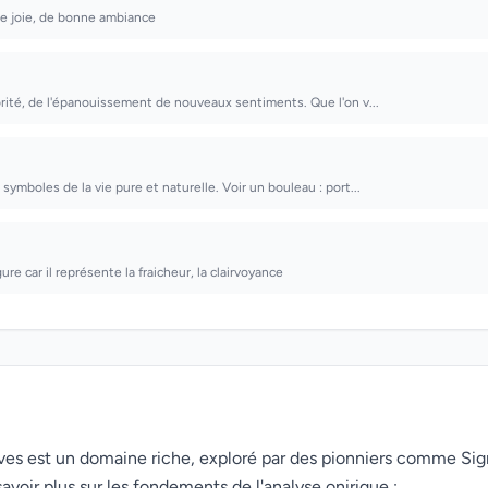
de joie, de bonne ambiance
orité, de l'épanouissement de nouveaux sentiments. Que l'on v...
symboles de la vie pure et naturelle. Voir un bouleau : port...
e car il représente la fraicheur, la clairvoyance
rêves est un domaine riche, exploré par des pionniers comme Si
avoir plus sur les fondements de l'analyse onirique :