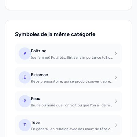
Symboles de la même catégorie
Poitrine
P
(de femme) Futilités, flirt sans importance (d'homme) Succès amoureux
Estomac
E
Rêve prémonitoire, qui se produit souvent après un repas abondant; mise en garde...
Peau
P
Brune ou noire que l'on voit ou que l'on a : de mauvaises intentions sont dévoil...
Tête
T
En général, en relation avec des maux de tête ou de la fièvre; se méfier d'autre...