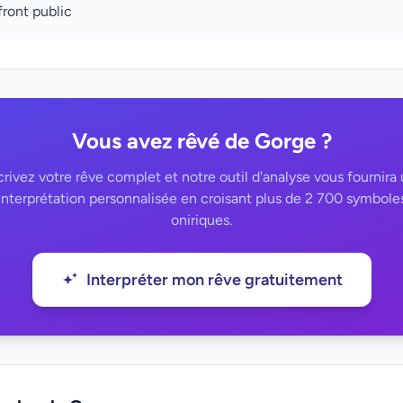
ront public
Vous avez rêvé de Gorge ?
rivez votre rêve complet et notre outil d'analyse vous fournira
interprétation personnalisée en croisant plus de 2 700 symbole
oniriques.
Interpréter mon rêve gratuitement