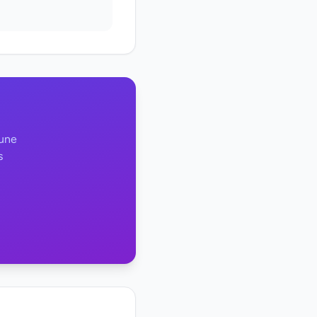
 une
s