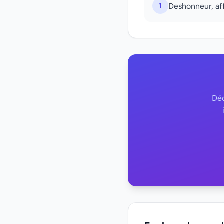
1
Deshonneur, aff
Déc