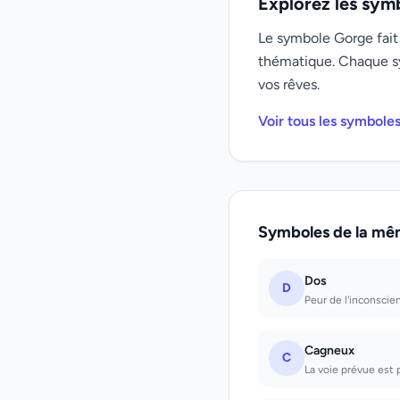
Explorez les sym
Le symbole Gorge fait 
thématique. Chaque s
vos rêves.
Voir tous les symbole
Symboles de la mê
Dos
D
Peur de l'inconscie
Cagneux
C
La voie prévue est 