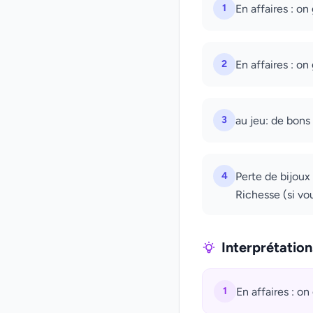
1
En affaires : o
2
En affaires : o
3
au jeu: de bons
4
Perte de bijoux
Richesse (si vo
Interprétatio
1
En affaires : o