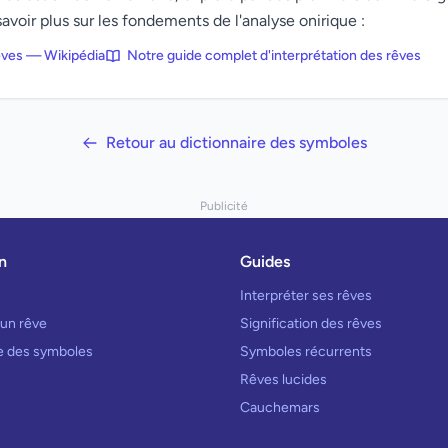
avoir plus sur les fondements de l'analyse onirique :
rêves — Wikipédia
Notre guide complet d'interprétation des rêves
Retour au dictionnaire des symboles
Publicité
n
Guides
Interpréter ses rêves
 un rêve
Signification des rêves
re des symboles
Symboles récurrents
Rêves lucides
Cauchemars