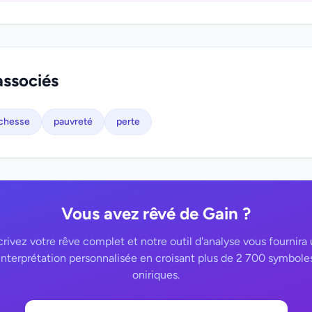
associés
ichesse
pauvreté
perte
Vous avez rêvé de Gain ?
rivez votre rêve complet et notre outil d'analyse vous fournira
interprétation personnalisée en croisant plus de 2 700 symbole
oniriques.