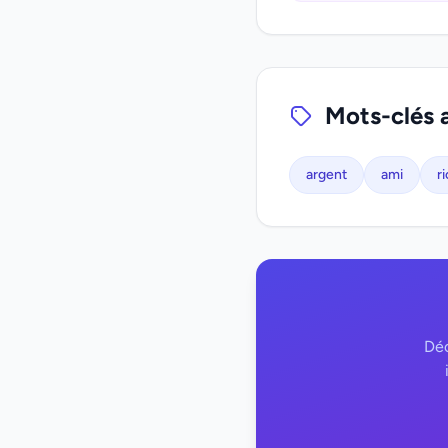
Mots-clés 
argent
ami
r
Déc