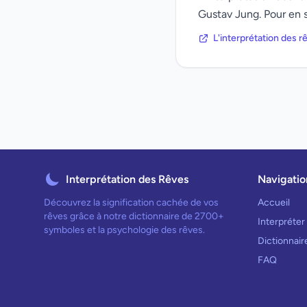
Gustav Jung. Pour en s
L'interprétation des 
Interprétation des Rêves
Navigatio
Découvrez la signification cachée de vos
Accueil
rêves grâce à notre dictionnaire de 2700+
Interpréter
symboles et la psychologie des rêves.
Dictionnai
FAQ