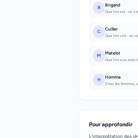
Brigand
B
Que l'on est : on s
Cuiller
C
Que l'on voit : on r
Matelot
M
Que l'on a ou avec 
Homme
H
Chez les femmes, s
Pour approfondir
L'interprétation des 