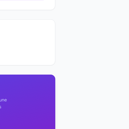
 une
s