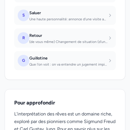
Saluer
S
Une haute personnalité: annonce d'une visite agréable. Une personne que l'on n'a...
Retour
R
(de vous même) Changement de situation (d'un ami) Heureuse nouvelle (d'un parent...
Guillotine
G
Que l'on voit : on va entendre un jugement impitoyable, mais tout finira par s'a...
Pour approfondir
L'interprétation des rêves est un domaine riche,
exploré par des pionniers comme Sigmund Freud
et Carl Gustav Jung. Pour en savoir plus sur les