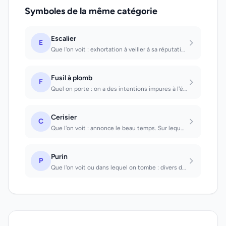
Symboles de la même catégorie
Escalier
E
Que l'on voit : exhortation à veiller à sa réputation menacée. Que l'on monte :...
Fusil à plomb
F
Quel on porte : on a des intentions impures à l'égard d'un tiers. Avec lequel on...
Cerisier
C
Que l'on voit : annonce le beau temps. Sur lequel on grimpe : une amourette à co...
Purin
P
Que l'on voit ou dans lequel on tombe : divers désagréments vont arriver.