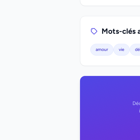
Mots-clés 
amour
vie
dé
Déc