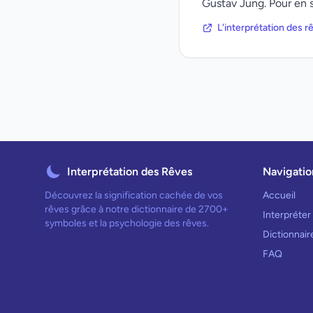
Gustav Jung. Pour en s
L'interprétation des 
Interprétation des Rêves
Navigatio
Découvrez la signification cachée de vos
Accueil
rêves grâce à notre dictionnaire de 2700+
Interpréter
symboles et la psychologie des rêves.
Dictionnai
FAQ