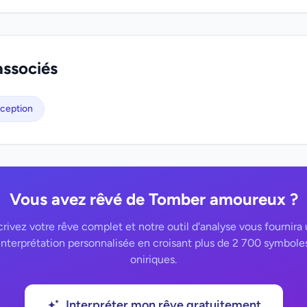
associés
ception
Vous avez rêvé de Tomber amoureux ?
rivez votre rêve complet et notre outil d'analyse vous fournira
interprétation personnalisée en croisant plus de 2 700 symbole
oniriques.
Interpréter mon rêve gratuitement