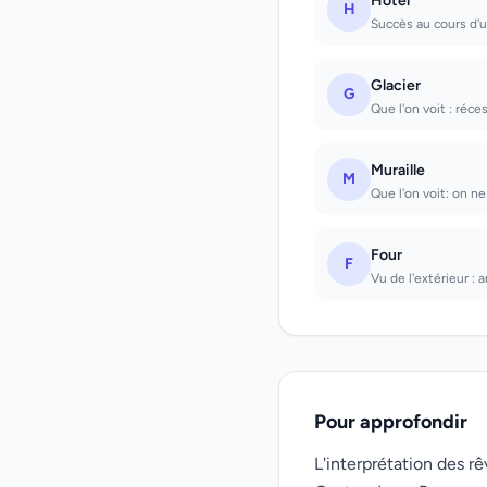
Hotel
H
Succès au cours d'
Glacier
G
Que l'on voit : réce
Muraille
M
Que l'on voit: on ne
Four
F
Vu de l'extérieur : 
Pour approfondir
L'interprétation des 