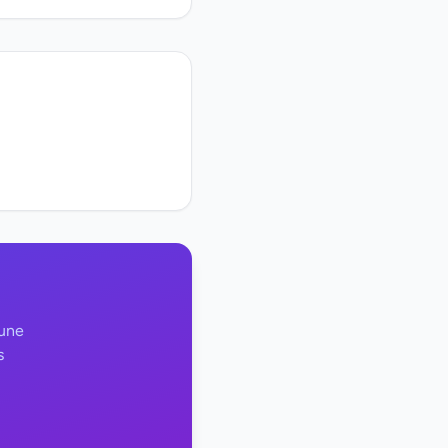
 une
s