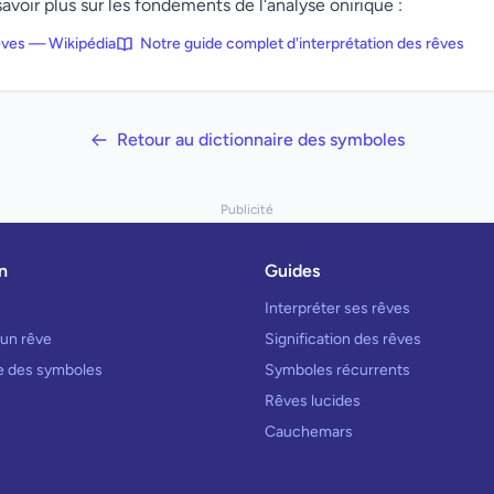
avoir plus sur les fondements de l'analyse onirique :
rêves — Wikipédia
Notre guide complet d'interprétation des rêves
Retour au dictionnaire des symboles
Publicité
n
Guides
Interpréter ses rêves
 un rêve
Signification des rêves
re des symboles
Symboles récurrents
Rêves lucides
Cauchemars