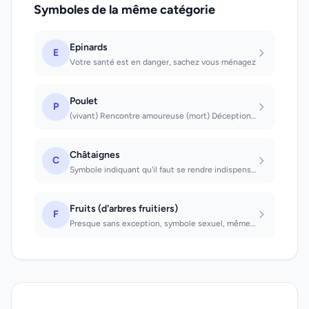
Symboles de la même catégorie
Epinards
E
Votre santé est en danger, sachez vous ménagez
Poulet
P
(vivant) Rencontre amoureuse (mort) Déception amoureuse (en manger) Affaires pro...
Châtaignes
C
Symbole indiquant qu'il faut se rendre indispensable à l'homme aimé; rêve pureme...
Fruits (d'arbres fruitiers)
F
Presque sans exception, symbole sexuel, même sous sa forme la plus nette et la p...