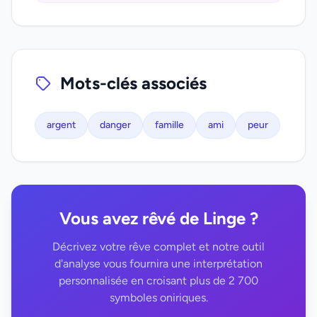
Mots-clés associés
argent
danger
famille
ami
peur
Vous avez rêvé de Linge ?
Décrivez votre rêve complet et notre outil
d'analyse vous fournira une interprétation
personnalisée en croisant plus de 2 700
symboles oniriques.