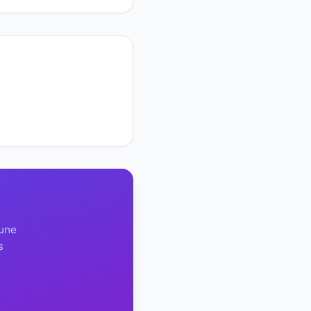
 une
s