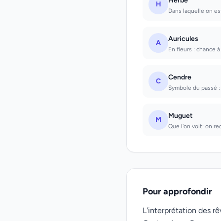
Herbe
H
Dans laquelle on est
Auricules
A
En fleurs : chance à 
Cendre
C
Symbole du passé : e
Muguet
M
Que l'on voit: on r
Pour approfondir
L'interprétation des 