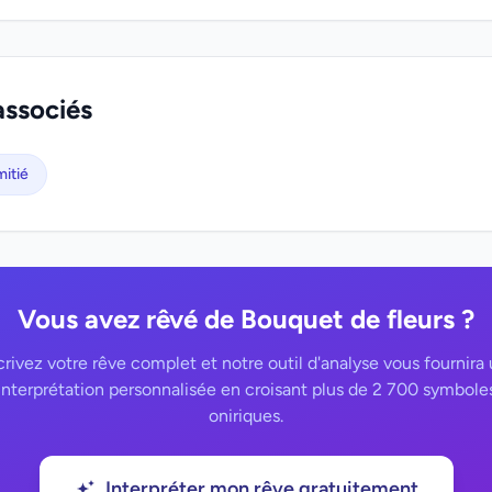
associés
mitié
Vous avez rêvé de Bouquet de fleurs ?
rivez votre rêve complet et notre outil d'analyse vous fournira
interprétation personnalisée en croisant plus de 2 700 symbole
oniriques.
Interpréter mon rêve gratuitement