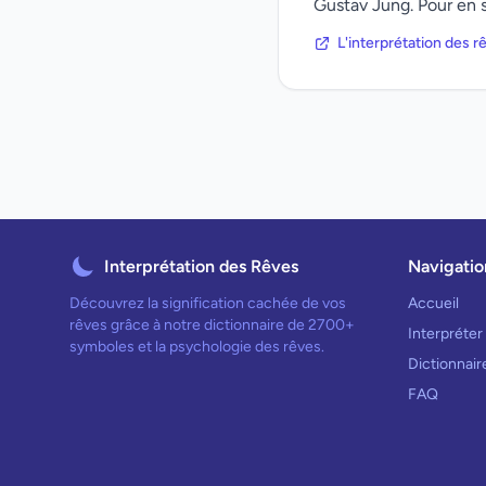
Gustav Jung. Pour en s
L'interprétation des 
Interprétation des Rêves
Navigatio
Découvrez la signification cachée de vos
Accueil
rêves grâce à notre dictionnaire de 2700+
Interpréter
symboles et la psychologie des rêves.
Dictionnai
FAQ