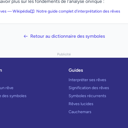
avoir plus sur les fondements de l'analyse onirique :
rêves — Wikipédia
Notre guide complet d'interprétation des rêves
Retour au dictionnaire des symboles
Publicité
n
Guides
Interpréter ses rêves
 un rêve
Signification des rêves
re des symboles
Symboles récurrents
Rêves lucides
Cauchemars