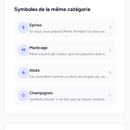
Symboles de la même catégorie
Epines
E
(si vous vous piquez) Perte d'emploi (si vous vous accrochez) Votre amour n'est...
Marécage
M
Rêve suscité par la peur que les passions prennent le dessus et qu'on ne puisse...
Aloès
A
Est considéré comme un élixir de longue vie, souvent dans le sens de racines, st...
Champignon
C
Symbole sexuel; il ne faut pas se laisser empoisonner par des séductions.