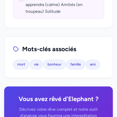
apprendra (calme) Amitiés (en
troupeau) Solitude
Mots-clés associés
mort
vie
bonheur
famille
ami
Vous avez rêvé d'Elephant ?
Décrivez votre rêve complet et notre outil
d'analyse vous fournira une interprétation