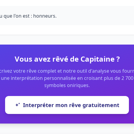
u que l'on est : honneurs.
Vous avez rêvé de Capitaine ?
rivez votre rêve complet et notre outil d'analyse vous four
une interprétation personnalisée en croisant plus de 2 700
symboles oniriques.
Interpréter mon rêve gratuitement