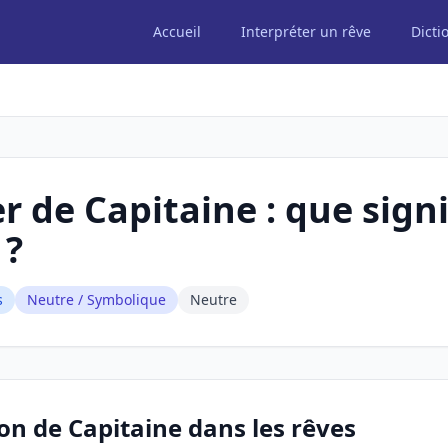
Accueil
Interpréter un rêve
Dicti
r de Capitaine : que signi
 ?
s
Neutre / Symbolique
Neutre
ion de Capitaine dans les rêves