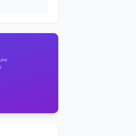
 une
s