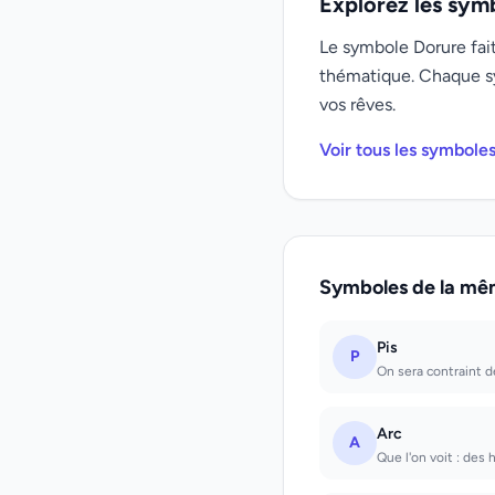
Explorez les sym
Le symbole Dorure fait
thématique. Chaque s
vos rêves.
Voir tous les symbole
Symboles de la mê
Pis
P
On sera contraint d
Arc
A
Que l'on voit : des 