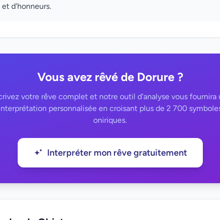
 et d'honneurs.
Vous avez rêvé de Dorure ?
rivez votre rêve complet et notre outil d'analyse vous fournira
interprétation personnalisée en croisant plus de 2 700 symbole
oniriques.
Interpréter mon rêve gratuitement