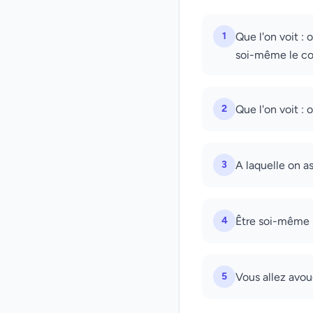
1
Que l'on voit : 
soi-même le con
2
Que l'on voit : 
3
A laquelle on as
4
Être soi-même l
5
Vous allez avou