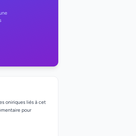
 une
s
s oniriques liés à cet
émentaire pour