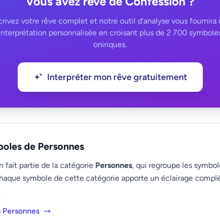
Vous avez rêvé de Confession ?
rivez votre rêve complet et notre outil d'analyse vous fournira
interprétation personnalisée en croisant plus de 2 700 symbole
oniriques.
Interpréter mon rêve gratuitement
boles de Personnes
fait partie de la catégorie
Personnes
, qui regroupe les symbole
haque symbole de cette catégorie apporte un éclairage compl
.
s Personnes