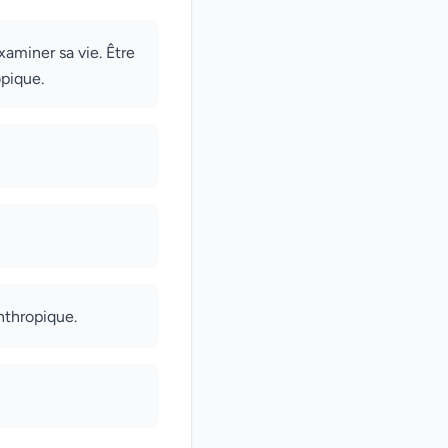
examiner sa vie. Être
opique.
nthropique.