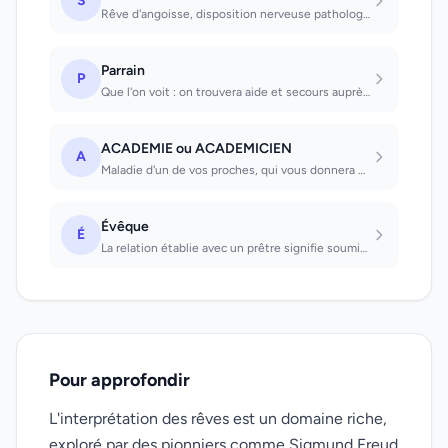
S
Rêve d'angoisse, disposition nerveuse pathologique qui incite à la prudence. Que...
Parrain
P
Que l'on voit : on trouvera aide et secours auprès de quelqu'un dans une affaire...
ACADEMIE ou ACADEMICIEN
A
Maladie d'un de vos proches, qui vous donnera beaucoup de soucis
Évêque
É
La relation établie avec un prêtre signifie soumission et, la plupart du temps,...
Pour approfondir
L'interprétation des rêves est un domaine riche,
exploré par des pionniers comme Sigmund Freud