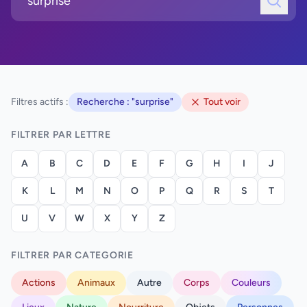
Filtres actifs :
Recherche : "surprise"
Tout voir
FILTRER PAR LETTRE
A
B
C
D
E
F
G
H
I
J
K
L
M
N
O
P
Q
R
S
T
U
V
W
X
Y
Z
FILTRER PAR CATEGORIE
Actions
Animaux
Autre
Corps
Couleurs