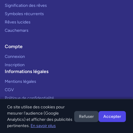
Signification des rêves
Symboles récurrents
Rêves lucides
Cauchemars
Compte
Connexion
Inscription
Informations légales
Mentions légales
CGV
Politique de confidentialité
Ce site utilise des cookies pour
mesurer l'audience (Google
Refuser
Accepter
Analytics) et afficher des publicités
© 2026 Interprétation des Rêves. Tous droits réservés.
pertinentes.
En savoir plus