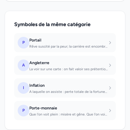
Symboles de la même catégorie
Portail
P
Rêve suscité par la peur; la carrière est encombrée d'obstacles qui demanderont...
Angleterre
A
La voir sur une carte : on fait valoir ses prétentions dans une affaire, mais se...
Inflation
I
A laquelle on assiste : perte totale de la fortune et banqueroute. Dont on rêve...
Porte-monnaie
P
Que l'on voit plein : misère et gêne. Que l'on voit vide : gaieté et satisfactio...