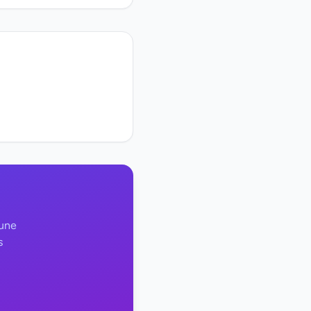
 une
s