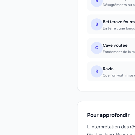
B
Désagréments ou a
Betterave fourr
B
En terre : une longu
Cave voûtée
C
Fondement de la ma
Ravin
R
Que l'on voit: mise
Pour approfondir
L'interprétation des 
Gustav Jung. Pour en s