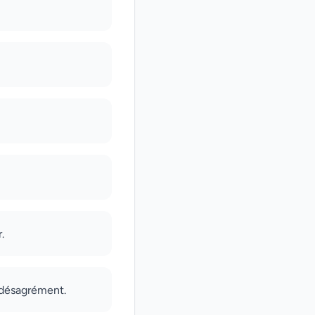
.
 désagrément.