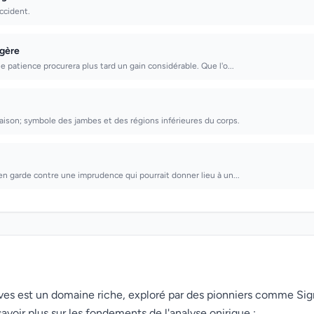
ccident.
agère
e patience procurera plus tard un gain considérable. Que l'o...
ison; symbole des jambes et des régions inférieures du corps.
 en garde contre une imprudence qui pourrait donner lieu à un...
rêves est un domaine riche, exploré par des pionniers comme Si
avoir plus sur les fondements de l'analyse onirique :