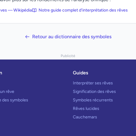
rêves — Wikipédia
Notre guide complet d'interprétation des rêves
Retour au dictionnaire des symboles
Publicité
n
Guides
Interpréter ses rêves
 un rêve
Signification des rêves
re des symboles
Symboles récurrents
Rêves lucides
Cauchemars