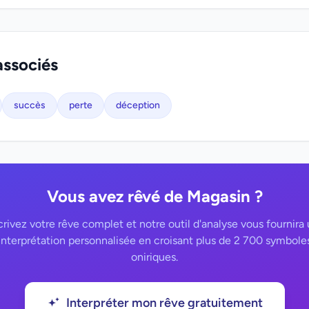
associés
succès
perte
déception
Vous avez rêvé de Magasin ?
rivez votre rêve complet et notre outil d'analyse vous fournira
interprétation personnalisée en croisant plus de 2 700 symbole
oniriques.
Interpréter mon rêve gratuitement