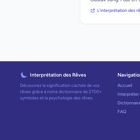
L'interprétation des 
Interprétation des Rêves
Navigatio
Découvrez la signification cachée de vos
Accueil
rêves grâce à notre dictionnaire de 2700+
Interpréter
symboles et la psychologie des rêves.
Dictionnai
FAQ