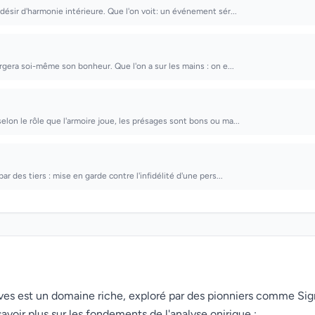
désir d'harmonie intérieure. Que l'on voit: un événement sér...
orgera soi-même son bonheur. Que l'on a sur les mains : on e...
elon le rôle que l'armoire joue, les présages sont bons ou ma...
par des tiers : mise en garde contre l'infidélité d'une pers...
rêves est un domaine riche, exploré par des pionniers comme Si
avoir plus sur les fondements de l'analyse onirique :