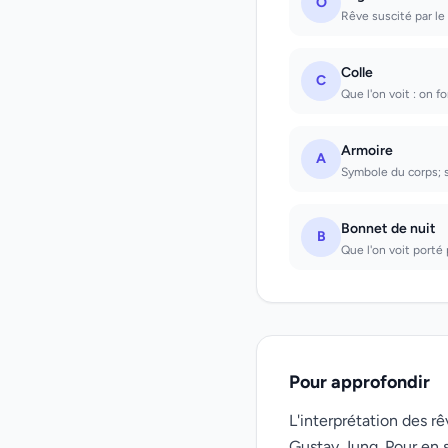
O
Rêve suscité par le 
Colle
C
Que l'on voit : on f
Armoire
A
Symbole du corps; s
Bonnet de nuit
B
Que l'on voit porté 
Pour approfondir
L'interprétation des 
Gustav Jung. Pour en s