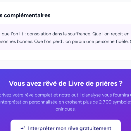
ns complémentaires
 que l'on lit : consolation dans la souffrance. Que l'on reçoit en
rsonnes bonnes. Que l'on perd : on perdra une personne fidèle. Que
Vous avez rêvé de Livre de prières ?
rivez votre rêve complet et notre outil d'analyse vous fournira
interprétation personnalisée en croisant plus de 2 700 symbole
oniriques.
Interpréter mon rêve gratuitement