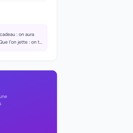
 cadeau : on aura
 l'on jette : on t...
 une
s