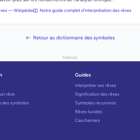
rêves — Wikipédia
Notre guide complet d'interprétation des rêves
Retour au dictionnaire des symboles
Publicité
n
Guides
Interpréter ses rêves
 un rêve
Signification des rêves
re des symboles
Symboles récurrents
Rêves lucides
Cauchemars