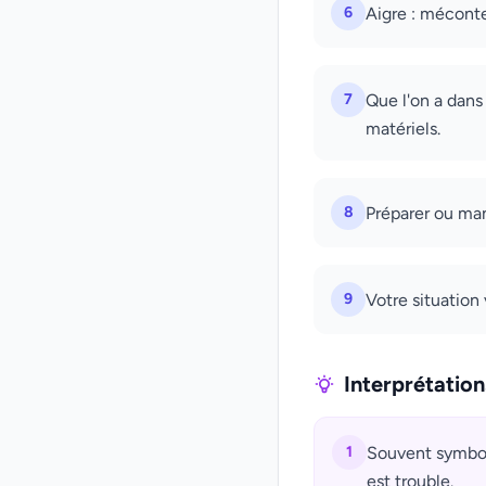
6
Aigre : mécont
7
Que l'on a dans
matériels.
8
Préparer ou man
9
Votre situation
Interprétatio
1
Souvent symbole
est trouble.