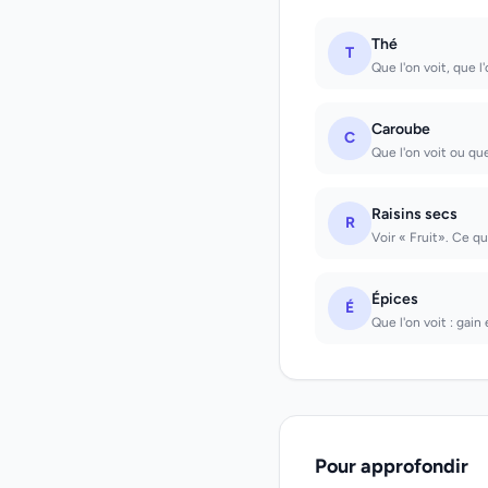
Thé
T
Que l'on voit, que l
Caroube
C
Que l'on voit ou qu
Raisins secs
R
Voir « Fruit». Ce qu
Épices
É
Que l'on voit : gain 
Pour approfondir