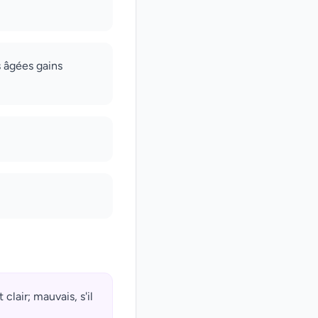
s âgées gains
lair; mauvais, s'il