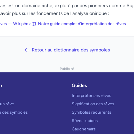
rêves est un domaine riche, exploré par des pionniers comme Si
avoir plus sur les fondements de l'analyse onirique :
rêves — Wikipédia
Notre guide complet d'interprétation des rêves
Retour au dictionnaire des symboles
Publicité
n
Guides
Interpréter ses rêves
 un rêve
Signification des rêves
re des symboles
Symboles récurrents
Rêves lucides
Cauchemars