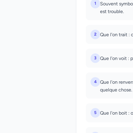
1
Souvent symbole
est trouble.
2
Que l'on trait :
3
Que l'on voit : 
4
Que l'on renvers
quelque chose.
5
Que l'on boit :