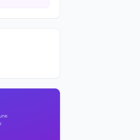
 une
s