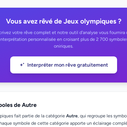
Vous avez rêvé de Jeux olympiques ?
rivez votre rêve complet et notre outil d'analyse vous fournira
interprétation personnalisée en croisant plus de 2 700 symbole
oniriques.
Interpréter mon rêve gratuitement
boles de Autre
iques fait partie de la catégorie
Autre
, qui regroupe les symbol
haque symbole de cette catégorie apporte un éclairage compl