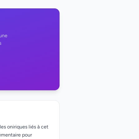
 une
s
es oniriques liés à cet
émentaire pour