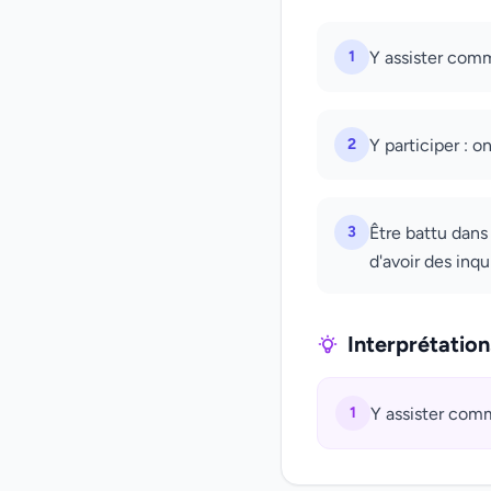
1
Y assister comm
2
Y participer : o
3
Être battu dans 
d'avoir des inqu
Interprétatio
1
Y assister comm