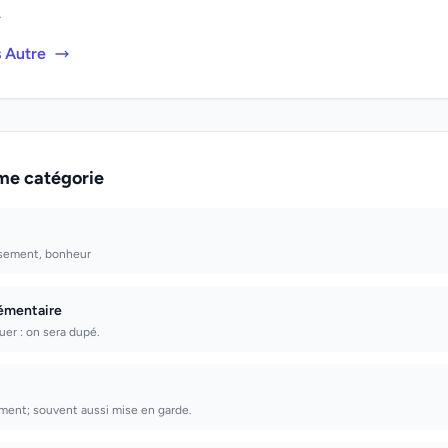
.
s Autre
me catégorie
usement, bonheur
émentaire
uer : on sera dupé.
ent; souvent aussi mise en garde.