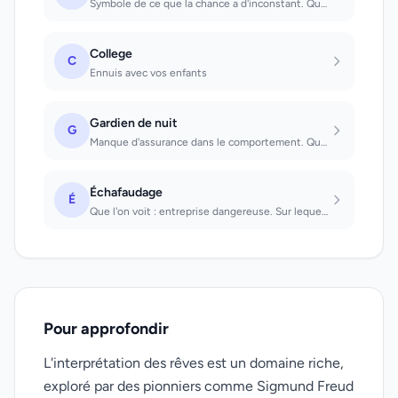
Symbole de ce que la chance a d'inconstant. Que l'on voit : chance inconstante....
College
C
Ennuis avec vos enfants
Gardien de nuit
G
Manque d'assurance dans le comportement. Que l'on voit ou avec lequel on a des r...
Échafaudage
É
Que l'on voit : entreprise dangereuse. Sur lequel on travaille : on fera face av...
Pour approfondir
L'interprétation des rêves est un domaine riche,
exploré par des pionniers comme Sigmund Freud