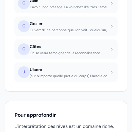
Gale
G
L'avoir : bon présage. La voir chez d'autres : amélioration de la situation géné...
Gosier
G
Ouvert d'une personne que l'on voit : quelqu'un, dont on pense qu'il ment, est s...
Côtes
C
On se verra témoigner de la reconnaissance.
Ulcere
U
(sur n'importe quelle partie du corps) Maladie contagieuse que vous attraperez
Pour approfondir
L'interprétation des rêves est un domaine riche,