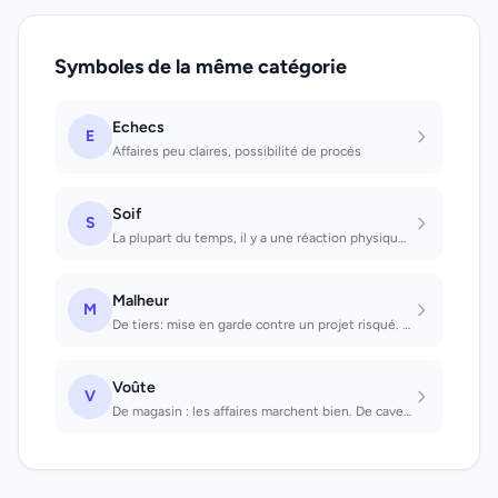
Symboles de la même catégorie
Echecs
E
Affaires peu claires, possibilité de procès
Soif
S
La plupart du temps, il y a une réaction physique: on désire boire l'élixir de v...
Malheur
M
De tiers: mise en garde contre un projet risqué. Dont on est soi-même victime: c...
Voûte
V
De magasin : les affaires marchent bien. De cave : on fera des économies. Que l'...