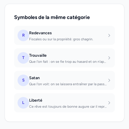
Symboles de la même catégorie
Redevances
R
Fiscales ou sur la propriété: gros chagrin.
Trouvaille
T
Que l'on fait : on se fie trop au hasard et on n'apprécie guère un travail systé...
Satan
S
Que l'on voit: on se laissera entraîner par la passion à un acte irréfléchi. Par...
Liberté
L
Ce rêve est toujours de bonne augure car il représente le bonheur parfait LIE;Sy...