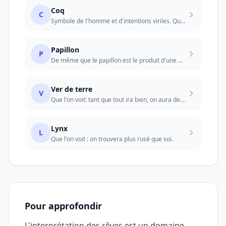
Coq
C
Symbole de l'homme et d'intentions viriles. Que l'on voit : incendie. Que l'on e...
Papillon
P
De même que le papillon est le produit d'une métamorphose, un changement importa...
Ver de terre
V
Que l'on voit: tant que tout ira bien, on aura des «amis». Que l'on utilise pour...
Lynx
L
Que l'on voit : on trouvera plus rusé que soi.
Pour approfondir
L'interprétation des rêves est un domaine