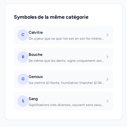
Symboles de la même catégorie
Calvitie
C
On a peur que ce que l'on est en son for intérieur soit révélé.
Bouche
B
De même que les dents, signe uniquement sexuel de puissance chez l'homme et la f...
Genoux
G
(se mettre à) Honte, humiliation (marcher à) Déboires sentimentaux
Sang
S
Significations très diverses, souvent sens sexuel. Voir du sang: on éprouve des...