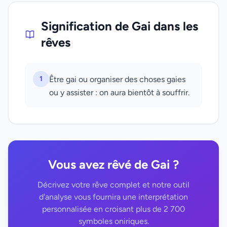
Signification de Gai dans les
rêves
1
Être gai ou organiser des choses gaies
ou y assister : on aura bientôt à souffrir.
Vous avez rêvé de Gai ?
Décrivez votre rêve complet et notre outil
d'analyse vous fournira une interprétation
personnalisée en croisant plus de 2 700
symboles oniriques.