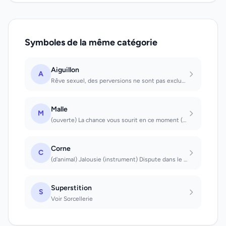
Symboles de la même catégorie
Aiguillon
A
Rêve sexuel, des perversions ne sont pas exclues. Que l'on voit : la mégère sera...
Malle
M
(ouverte) La chance vous sourit en ce moment (fermée) Gardez bien vos secrets
Corne
C
(d'animal) Jalousie (instrument) Dispute dans le ménage
Superstition
S
Voir Sorcellerie