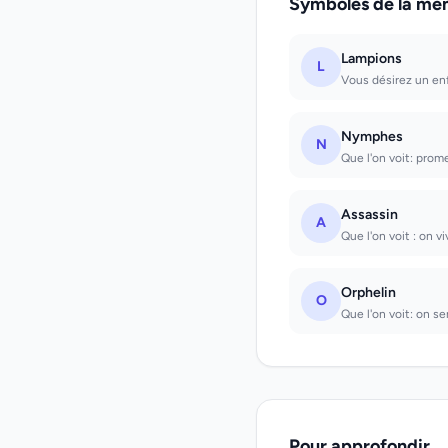
Symboles de la mê
Lampions
L
Vous désirez un enf
Nymphes
N
Que l'on voit: prom
Assassin
A
Que l'on voit : on v
Orphelin
O
Que l'on voit: on se
Pour approfondir