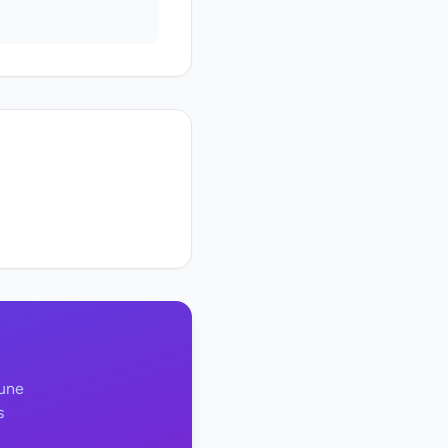
 une
s