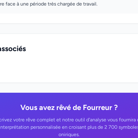
re face à une période très chargée de travail.
associés
Vous avez rêvé de Fourreur ?
rivez votre rêve complet et notre outil d'analyse vous fournira
interprétation personnalisée en croisant plus de 2 700 symbole
oniriques.