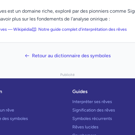
rêves est un domaine riche, exploré par des pionniers comme Si
avoir plus sur les fondements de l'analyse onirique :
rêves — Wikipédia
Notre guide complet d'interprétation des rêves
Retour au dictionnaire des symboles
Publicité
n
Guides
Interpréter ses rêves
 un rêve
Signification des rêves
re des symboles
Symboles récurrents
Rêves lucides