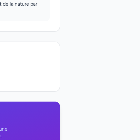
 de la nature par
 une
s