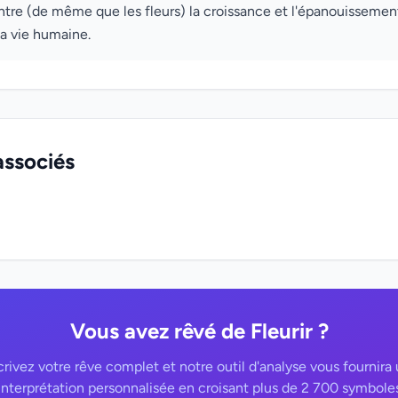
ntre (de même que les fleurs) la croissance et l'épanouissement
a vie humaine.
associés
Vous avez rêvé de Fleurir ?
rivez votre rêve complet et notre outil d'analyse vous fournira
interprétation personnalisée en croisant plus de 2 700 symbole