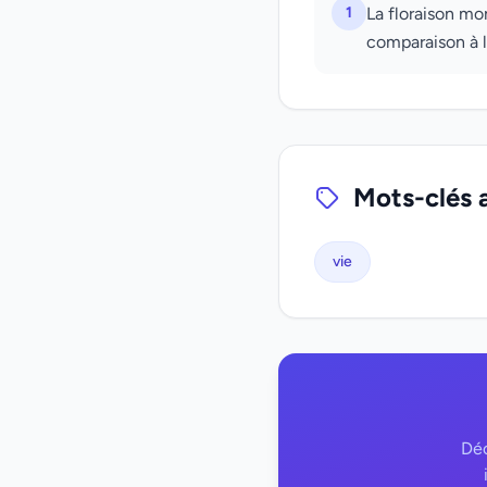
1
La floraison mo
comparaison à l
Mots-clés 
vie
Déc