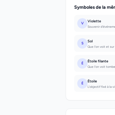
Symboles de la mê
Violette
V
Souvenir d'événemen
Sol
S
Que l'on voit et sur
Étoile filante
É
Que l'on voit tombe
Étoile
É
L'objectif fixé à la 