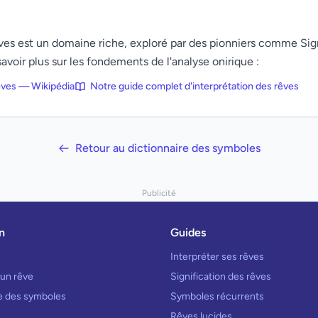
rêves est un domaine riche, exploré par des pionniers comme Si
avoir plus sur les fondements de l'analyse onirique :
rêves — Wikipédia
Notre guide complet d'interprétation des rêves
Retour au dictionnaire des symboles
Publicité
n
Guides
Interpréter ses rêves
 un rêve
Signification des rêves
re des symboles
Symboles récurrents
Rêves lucides