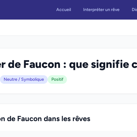
Accueil
Interpréter un rêve
Di
r de Faucon : que signifie c
Neutre / Symbolique
Positif
on de Faucon dans les rêves