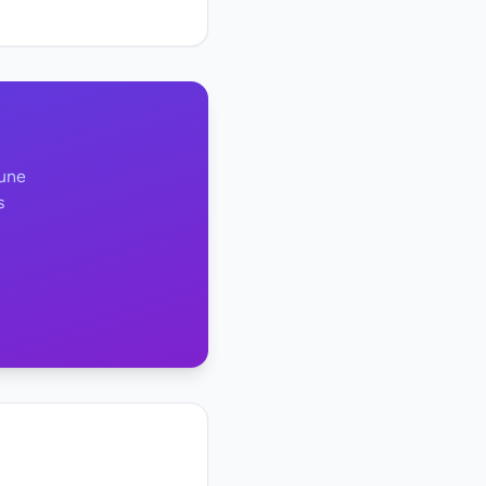
 une
s